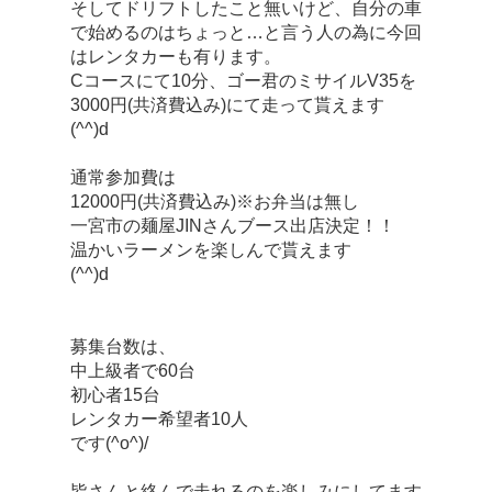
そしてドリフトしたこと無いけど、自分の車
で始めるのはちょっと…と言う人の為に今回
はレンタカーも有ります。
Cコースにて10分、ゴー君のミサイルV35を
3000円(共済費込み)にて走って貰えます
(^^)d
通常参加費は
12000円(共済費込み)※お弁当は無し
一宮市の麺屋JINさんブース出店決定！！
温かいラーメンを楽しんで貰えます
(^^)d
募集台数は、
中上級者で60台
初心者15台
レンタカー希望者10人
です(^o^)/
皆さんと絡んで走れるのを楽しみにしてます